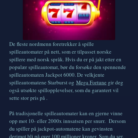
De fleste nordmenn foretrekker å spille
spilleautomater på nett, som er tilpasset norske
spillere med norsk språk. Hvis du er på jakt etter en
populær spilleautomat, bør du forsøke den spennende
spilleautomaten Jackpot 6000. De velkjente
spilleautomatene Starburst og
Mega Fortune
gir deg
også utsøkte spillopplevelser, som du garantert vil
sette stor pris på .
På tradisjonelle spilleautomater kan en gjerne vinne
opp mot 10- eller 2000x innsatsen per snurr. Dersom
du spiller på jackpot-automatene kan gevinsten
derimot bli på over 100 millioner kroner. Som du ser,