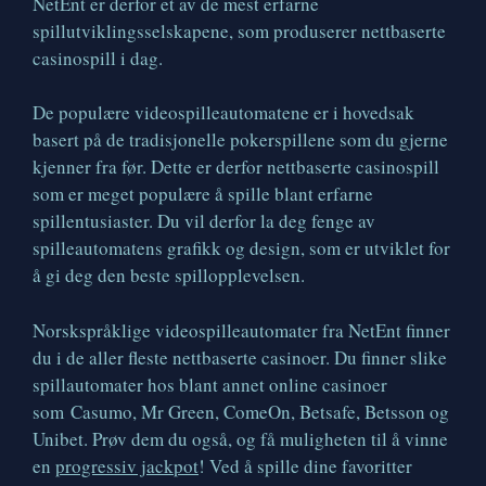
NetEnt er derfor et av de mest erfarne
spillutviklingsselskapene, som produserer nettbaserte
casinospill i dag.
De populære videospilleautomatene er i hovedsak
basert på de tradisjonelle pokerspillene som du gjerne
kjenner fra før. Dette er derfor nettbaserte casinospill
som er meget populære å spille blant erfarne
spillentusiaster. Du vil derfor la deg fenge av
spilleautomatens grafikk og design, som er utviklet for
å gi deg den beste spillopplevelsen.
Norskspråklige videospilleautomater fra NetEnt finner
du i de aller fleste nettbaserte casinoer. Du finner slike
spillautomater hos blant annet online casinoer
som Casumo, Mr Green, ComeOn, Betsafe, Betsson og
Unibet. Prøv dem du også, og få muligheten til å vinne
en
progressiv jackpot
! Ved å spille dine favoritter