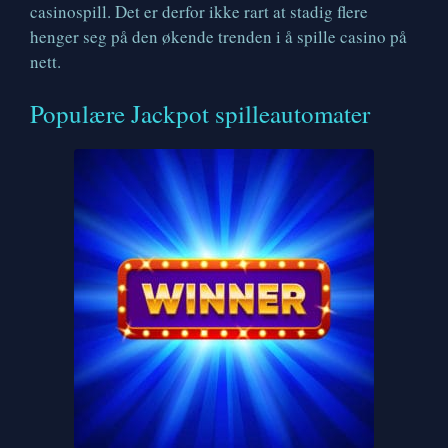
casinospill. Det er derfor ikke rart at stadig flere
henger seg på den økende trenden i å spille casino på
nett.
Populære Jackpot spilleautomater