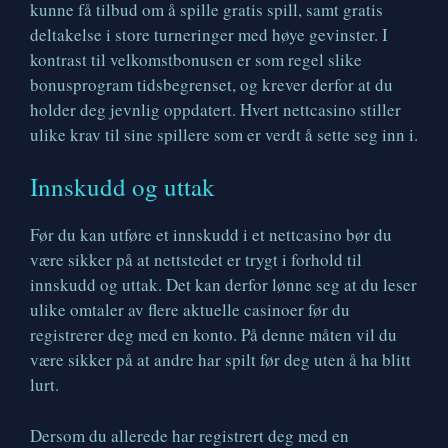
kunne få tilbud om å spille gratis spill, samt gratis
deltakelse i store turneringer med høye gevinster. I
kontrast til velkomstbonusen er som regel slike
bonusprogram tidsbegrenset, og krever derfor at du
holder deg jevnlig oppdatert. Hvert nettcasino stiller
ulike krav til sine spillere som er verdt å sette seg inn i.
Innskudd og uttak
Før du kan utføre et innskudd i et nettcasino bør du
være sikker på at nettstedet er trygt i forhold til
innskudd og uttak. Det kan derfor lønne seg at du leser
ulike omtaler av flere aktuelle casinoer før du
registrerer deg med en konto. På denne måten vil du
være sikker på at andre har spilt før deg uten å ha blitt
lurt.
Dersom du allerede har registrert deg med en