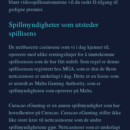
blant videospilleautomatene vil du raskt få tilgang til
gedigne premier.
Spillmyndigheter som utsteder
spillisens
De nettbaserte casinoene som vi i dag kjenner til,
opererer med ulike retningslinjer for å imøtekomme
spillisensen som de har fått utdelt. Som regel er denne
spillisensen registrert hos MGA, som er den de fleste
nettcasinoer er underlagt i dag. Dette er en lisens som
er utstedt av Malta Gaming Authority, som er
spillmyndigheten som opererer på Malta.
Curacao eGaming er en annen spillmyndighet som har
hovedkontor på Curacao. Curacao eGaming stiller ikke
like store krav til nettcasinoene som de andre
spillmyndighetene gjør. Nettcasinoer som er underlagt