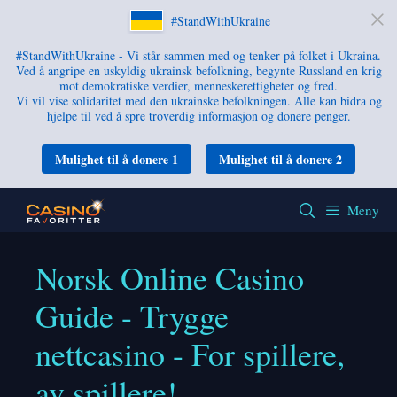
#StandWithUkraine
#StandWithUkraine -
Vi står sammen med og tenker på folket i Ukraina.
Ved å angripe en uskyldig ukrainsk befolkning, begynte Russland en krig
mot demokratiske verdier, menneskerettigheter og fred.
Vi vil vise solidaritet med den ukrainske befolkningen. Alle kan bidra og
hjelpe til ved å spre troverdig informasjon og donere penger.
Mulighet til å donere 1
Mulighet til å donere 2
Skip
Meny
to
content
Norsk Online Casino
Guide - Trygge
nettcasino - For spillere,
av spillere!