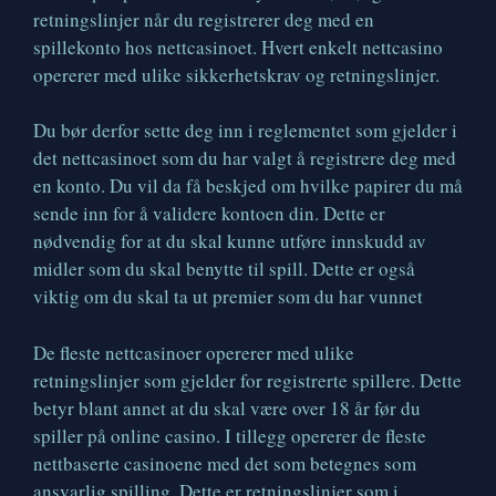
retningslinjer når du registrerer deg med en
spillekonto hos nettcasinoet. Hvert enkelt nettcasino
opererer med ulike sikkerhetskrav og retningslinjer.
Du bør derfor sette deg inn i reglementet som gjelder i
det nettcasinoet som du har valgt å registrere deg med
en konto. Du vil da få beskjed om hvilke papirer du må
sende inn for å validere kontoen din. Dette er
nødvendig for at du skal kunne utføre innskudd av
midler som du skal benytte til spill. Dette er også
viktig om du skal ta ut premier som du har vunnet
De fleste nettcasinoer opererer med ulike
retningslinjer som gjelder for registrerte spillere. Dette
betyr blant annet at du skal være over 18 år før du
spiller på online casino. I tillegg opererer de fleste
nettbaserte casinoene med det som betegnes som
ansvarlig spilling. Dette er retningslinjer som i