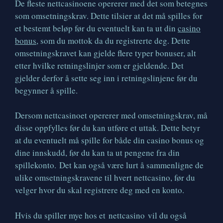
De fleste nettcasinoene opererer med det som betegnes
som omsetningskrav. Dette tilsier at det må spilles for
et bestemt beløp før du eventuelt kan ta ut din
casino
bonus
, som du mottok da du registrerte deg. Dette
omsetningskravet kan gjelde flere typer bonuser, alt
etter hvilke retningslinjer som er gjeldende. Det
gjelder derfor å sette seg inn i retningslinjene før du
begynner å spille.
Dersom nettcasinoet opererer med omsetningskrav, må
disse oppfylles før du kan utføre et uttak. Dette betyr
at du eventuelt må spille for både din casino bonus og
dine innskudd, før du kan ta ut pengene fra din
spillekonto. Det kan også være lurt å sammenligne de
ulike omsetningskravene til hvert nettcasino, før du
velger hvor du skal registrere deg med en konto.
Hvis du spiller mye hos et nettcasino vil du også