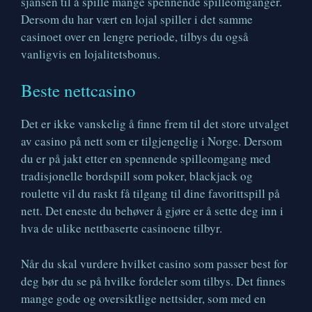
sjansen til å spille mange spennende spilleomganger.
Dersom du har vært en lojal spiller i det samme
casinoet over en lengre periode, tilbys du også
vanligvis en lojalitetsbonus.
Beste nettcasino
Det er ikke vanskelig å finne frem til det store utvalget
av casino på nett som er tilgjengelig i Norge. Dersom
du er på jakt etter en spennende spilleomgang med
tradisjonelle bordspill som poker, blackjack og
roulette vil du raskt få tilgang til dine favorittspill på
nett. Det eneste du behøver å gjøre er å sette deg inn i
hva de ulike nettbaserte casinoene tilbyr.
Når du skal vurdere hvilket casino som passer best for
deg bør du se på hvilke fordeler som tilbys. Det finnes
mange gode og oversiktlige nettsider, som med en