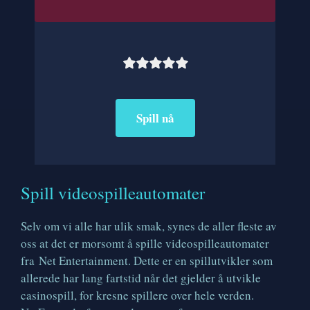
Spill nå
Spill videospilleautomater
Selv om vi alle har ulik smak, synes de aller fleste av
oss at det er morsomt å spille videospilleautomater
fra Net Entertainment. Dette er en spillutvikler som
allerede har lang fartstid når det gjelder å utvikle
casinospill, for kresne spillere over hele verden.