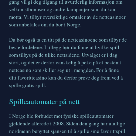
gang vil gi deg tilgang til uvurderlig informasjon om
velkomstbonuser og andre kampanjer som du kan
motta. Vi tilbyr oversiktlige omtaler av de nettcasinoer
som anbefales om du bor i Norge.
Du bør også ta en titt på de nettcasinoene som tilbyr de
beste fordelene. I tillegg bør du finne ut hvilke spill
som tilbys på de ulike nettsidene. Utvalget er i dag
stort, og det er derfor vanskelig å peke på et bestemt
nettcasino som skiller seg ut i mengden. For å finne
ditt favorittcasino kan du derfor prøve deg frem ved å
spille gratis spill.
Spilleautomater på nett
I Norge ble forbudet mot fysiske spilleautomater
gjeldende allerede i 2008. Siden den gang har utallige
nordmenn benyttet sjansen til å spille sine favorittspill