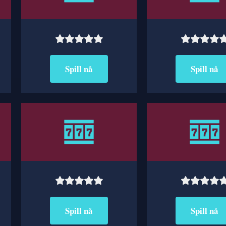
Spill nå
Spill nå
Spill nå
Spill nå