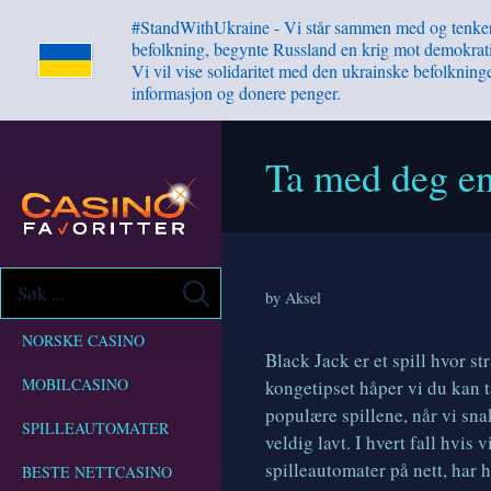
#StandWithUkraine -
Vi står sammen med og tenker 
befolkning, begynte Russland en krig mot demokratis
Vi vil vise solidaritet med den ukrainske befolkninge
informasjon og donere penger.
Skip
to
Ta med deg en 
content
by
Aksel
NORSKE CASINO
Black Jack er et spill hvor st
MOBILCASINO
kongetipset håper vi du kan t
populære spillene, når vi sna
SPILLEAUTOMATER
veldig lavt. I hvert fall hv
spilleautomater på nett, har h
BESTE NETTCASINO