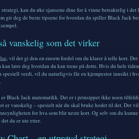
strategi, kan du øke sjansene dine for å vinne betraktelig i det 
m gir deg de beste tipsene for hvordan du spiller Black Jack be
eksempel.
 så vanskelig som det virker
lse
, vil det gi den en enorm fordel om du klarer å telle kort. Det
 kan lære deg hvordan du kan trene på dette. Hvis du hele tiden
spesiell verdi, vil du naturligvis får en kjempestor innsikt i hv
.
 er Black Jack matematikk. Det er i prinsippet ikke noen tilfeldi
 er vanskelig – spesielt når du skal bruke hodet til det. Det vi
nsynligheten for hva som blir neste kort. Og selv om du kunne d
 det du er ute etter.
y Chart – en utprøvd strategi