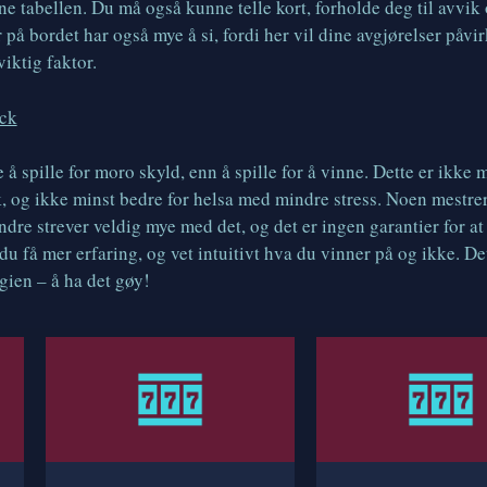
e tabellen. Du må også kunne telle kort, forholde deg til avvik
r på bordet har også mye å si, fordi her vil dine avgjørelser påvi
iktig faktor.
ack
å spille for moro skyld, enn å spille for å vinne. Dette er ikke 
k, og ikke minst bedre for helsa med mindre stress. Noen mestrer
ndre strever veldig mye med det, og det er ingen garantier for at
 du få mer erfaring, og vet intuitivt hva du vinner på og ikke. De
gien – å ha det gøy!