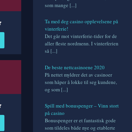
som mange
[...]
Ta med deg casino opplevelsene på
vinterferie!
Det går mot vinterferie-tider for de
aller fleste nordmenn. I vinterferien
så
[...]
De beste nettcasinoene 2020
På nettet myldrer det av casinoer
som håper å lokke til seg kundene,
og som
[...]
Spill med bonuspenger – Vinn stort
på casino
Bonuspenger er et fantastisk gode
som tildeles både nye og etablerte