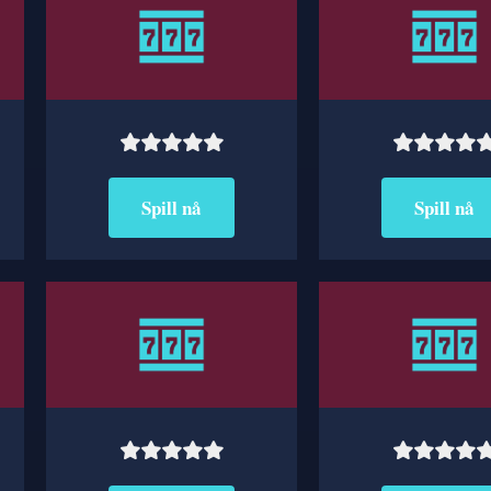
Spill nå
Spill nå