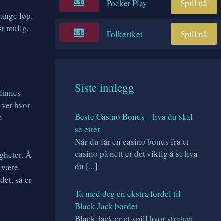
Pocket Play
Spill nå
lange løp.
st mulig,
Folkeriket
Spill nå
Siste innlegg
 finnes
 vet hvor
Beste Casino Bonus – hva du skal
a
se etter
Når du får en casino bonus fra et
casino på nett er det viktig å se hva
gheter. Å
du
[...]
l være
et, så er
Ta med deg en ekstra fordel til
Black Jack bordet
Black Jack er et spill hvor strategi