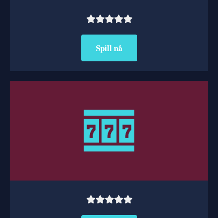
Spill nå