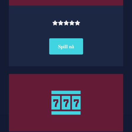
Spill nå