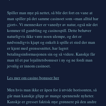
Spiller man mye på nettet, så blir det fort en vane at
man spiller på det samme casinoet som «man alltid har
gjort». Vi mennesker er vanedyr av natur, også når det
kommer til gambling og casinospill. Dette behøver
naturligvis ikke være noen ulempe, og det er
nødvendigvis kjapt og enkelt å spille et sted der man
er kjent med grensesnittet, har lagret
betalingsinformasjonen sin og så videre. Kanskje får
man til et par lojalitetsbonuser i ny og ne fordi man
jevnlig er innom casinoet.
Les mer om casino bonuser her
Men hvis man ikke er åpen for å utvide horisonten, så
går man kanskje glipp av mange spennende nyheter.
Kanskje er gresset faktisk mye grønnere på den andre