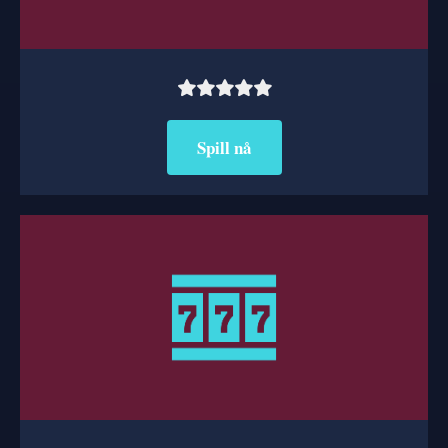
Spill nå