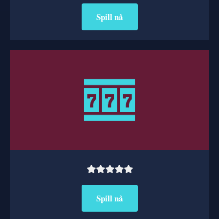
Spill nå
Spill nå