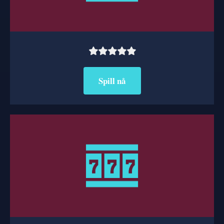
Spill nå