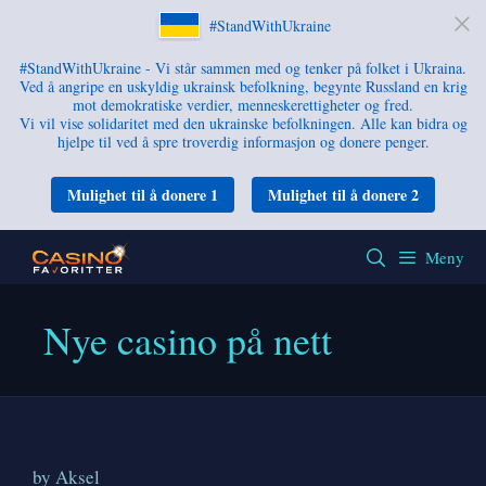
#StandWithUkraine
#StandWithUkraine -
Vi står sammen med og tenker på folket i Ukraina.
Ved å angripe en uskyldig ukrainsk befolkning, begynte Russland en krig
mot demokratiske verdier, menneskerettigheter og fred.
Vi vil vise solidaritet med den ukrainske befolkningen. Alle kan bidra og
hjelpe til ved å spre troverdig informasjon og donere penger.
Mulighet til å donere 1
Mulighet til å donere 2
Skip
Meny
to
content
Nye casino på nett
by
Aksel