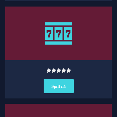
Spill nå