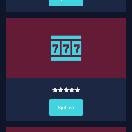
Spill nå