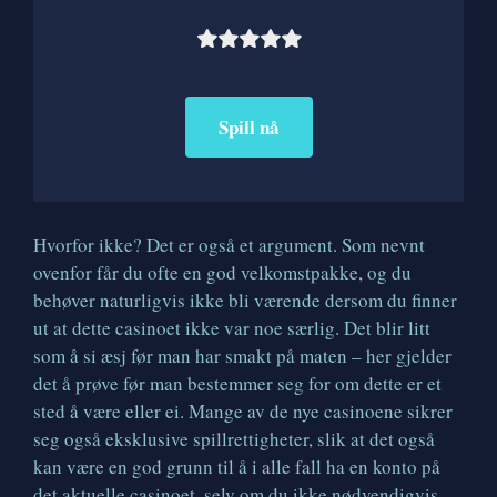
Spill nå
Hvorfor ikke? Det er også et argument. Som nevnt
ovenfor får du ofte en god velkomstpakke, og du
behøver naturligvis ikke bli værende dersom du finner
ut at dette casinoet ikke var noe særlig. Det blir litt
som å si æsj før man har smakt på maten – her gjelder
det å prøve før man bestemmer seg for om dette er et
sted å være eller ei. Mange av de nye casinoene sikrer
seg også eksklusive spillrettigheter, slik at det også
kan være en god grunn til å i alle fall ha en konto på
det aktuelle casinoet, selv om du ikke nødvendigvis