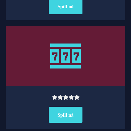
Spill nå
Spill nå