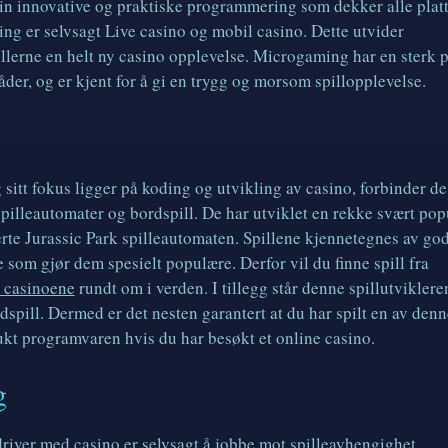
 sin innovative og praktiske programmering som dekker alle plat
ing er selvsagt Live casino og mobil casino. Dette utvider
illerne en helt ny casino opplevelse. Microgaming har en sterk p
der, og er kjent for å gi en trygg og morsom spillopplevelse.
tt fokus ligger på koding og utvikling av casino, forbinder de 
illeautomater og bordspill. De har utviklet en rekke svært po
serte Jurassic Park spilleautomaten. Spillene kjennetegnes av go
 som gjør dem spesielt populære. Derfor vil du finne spill fra
e casinoene
rundt om i verden. I tillegg står denne spillutvikler
spill. Dermed er det nesten garantert at du har spilt en av denn
brukt programvaren hvis du har besøkt et online casino.
g
driver med casino er selvsagt å jobbe
mot spilleavhengighet
.