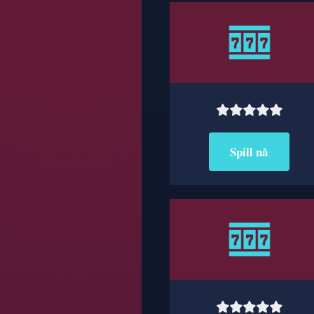
Spill nå