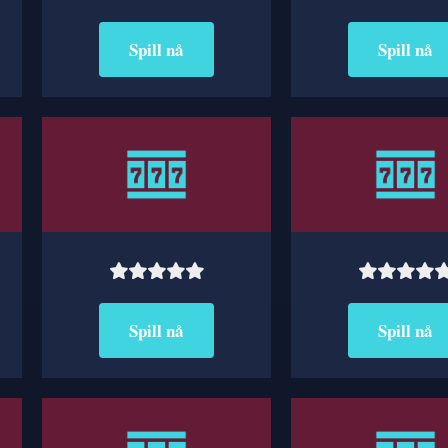
Spill nå
Spill nå
Spill nå
Spill nå