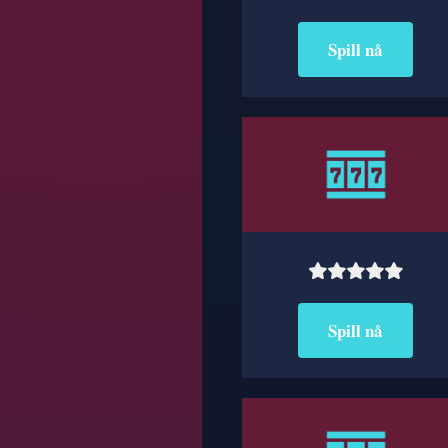
Spill nå
Spill nå