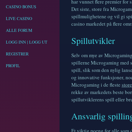
har vunnet flere premier for
CASINO BONUS
Det siste, store fra Microgam
spillmulighetene og vil gi sp
LIVE CASINO
casino markedet på flere områ
ALLE FORUM
Spillutvikler
LOGG INN | LOGG UT
REGISTRER
Selv om mye av Microgaming si
spillerne Microgaming med sp
PROFIL
spill, slik som den nylig lan
og innovative funksjoner, noe
Microgaming i de fleste
stor
rekke av markedets beste bord
spillutviklerens spill eller 
Ansvarlig spillin
Et viktig poeng for alle som 