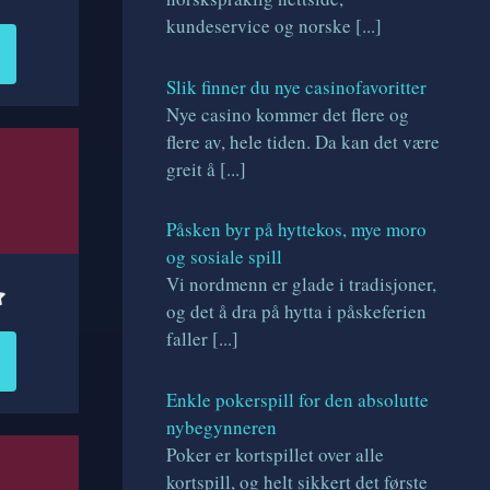
kundeservice og norske
[...]
Slik finner du nye casinofavoritter
Nye casino kommer det flere og
flere av, hele tiden. Da kan det være
greit å
[...]
Påsken byr på hyttekos, mye moro
og sosiale spill
Vi nordmenn er glade i tradisjoner,
og det å dra på hytta i påskeferien
faller
[...]
Enkle pokerspill for den absolutte
nybegynneren
Poker er kortspillet over alle
kortspill, og helt sikkert det første