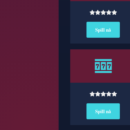
Spill nå
Spill nå