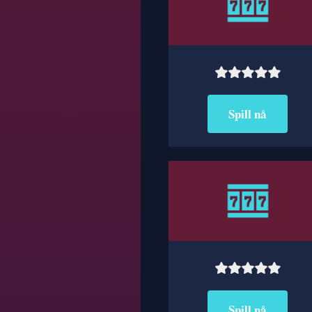
Spill nå
Spill nå