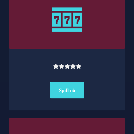
Spill nå