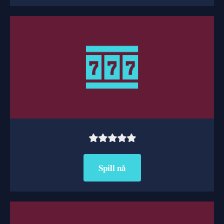
Spill nå