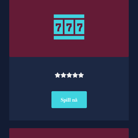
Spill nå