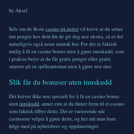
by
Aksel
Selv om de fleste
casino på nettet
vil kreve at du setter
inn penger hos dem før de gir deg noe ekstra, så er det
naturligvis også noen unntak her. For det er faktisk
mulig å få en casino bonus uten å gjøre innskudd, som
i praksis betyr at du får gratis penger eller gratis
snurrer på en spilleautomat uten å gjøre noe mer.
Slik får du bonuser uten innskudd
Det krever ikke noe spesielt for å få en casino bonus
uten
innskudd
, annet enn at du finner frem til et casino
som faktisk tilbyr dette. Det er varierende når
casinoene velger å gjøre dette, og her må man bare
følge med på nyhetsbrev og oppdateringer.