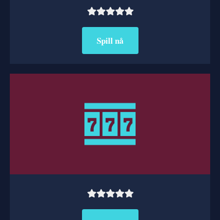
Spill nå