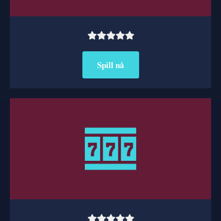
Spill nå