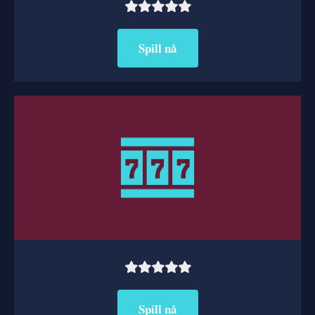
Spill nå
Spill nå