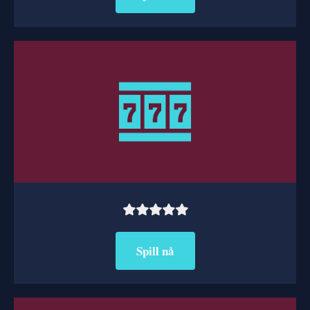
Spill nå