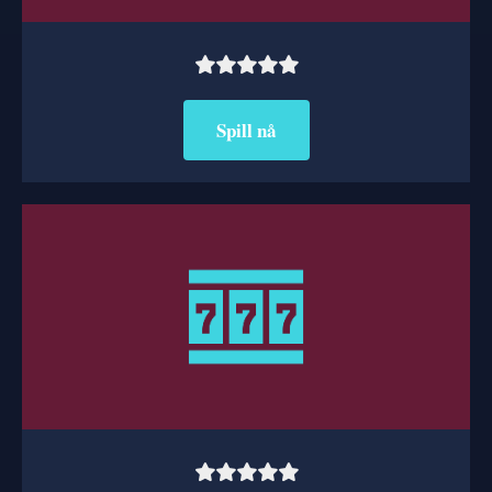
Spill nå