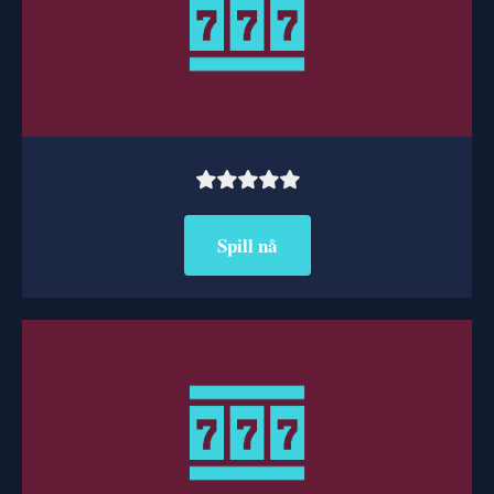
Spill nå