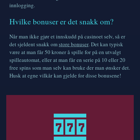
innlogging.
Hvilke bonuser er det snakk om?
Når man ikke gjør et innskudd på casinoet selv, så er
det sjeldent snakk om
store bonuser
. Det kan typisk
være at man får 50 kroner å spille for på en utvalgt
spilleautomat, eller at man får en serie på 10 eller 20
free spins som man selv kan bruke der man ønsker det.
Husk at egne vilkår kan gjelde for disse bonusene!