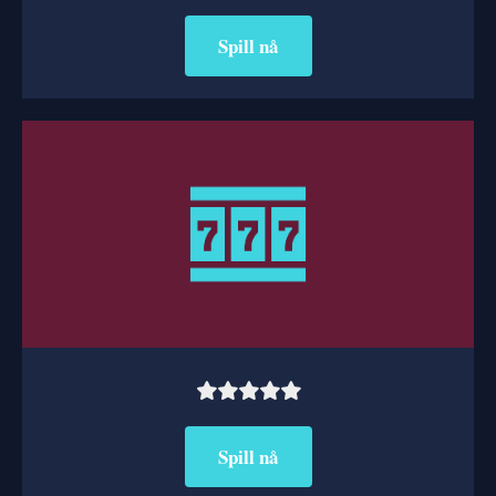
Spill nå
Spill nå