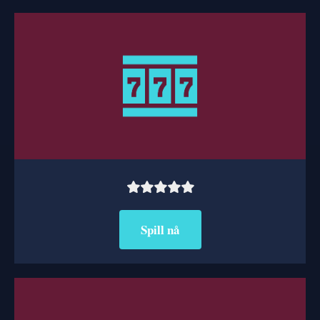
Spill nå