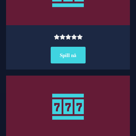
Spill nå