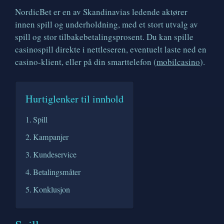
NordicBet er en av Skandinavias ledende aktører
innen spill og underholdning, med et stort utvalg av
spill og stor tilbakebetalingsprosent. Du kan spille
casinospill direkte i nettleseren, eventuelt laste ned en
casino-klient, eller på din smarttelefon (
mobilcasino
).
Hurtiglenker til innhold
Spill
Kampanjer
Kundeservice
Betalingsmåter
Konklusjon