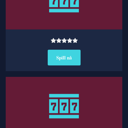
Spill nå