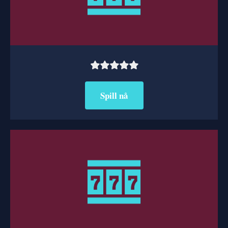
Spill nå