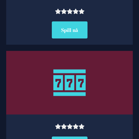
Spill nå