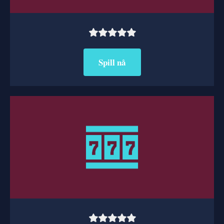
Spill nå