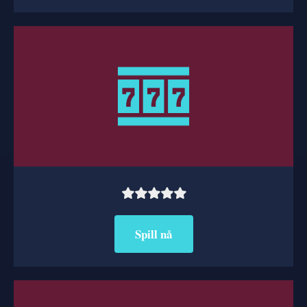
Spill nå