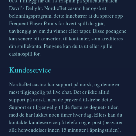
000. I tillegg får du 10 frispinn på spilleautomaten
Devil’s Delight. NordicBet casino har også et
belønningsprogram, dette innebærer at du sparer opp
Frequent Player Points for hvert spill du gjør,
uavhengig av om du vinner eller taper. Disse poengene
kan senere bli konvertert til kontanter, som krediteres
din spillekonto. Pengene kan du ta ut eller spille
casinospill for.
Kundeservice
NordicBet casino har support på norsk, og denne er
mest tilgjengelig på live chat. Det er ikke alltid
support på norsk, men de prøver å tilstrebe dette.
Support er tilgjengelig til de fleste av døgnets tider,
med de har lukket noen timer hver dag. Ellers kan du
kontakte kundeservice på telefon og e-post (besvarer
alle henvendelser innen 15 minutter i åpningstiden).