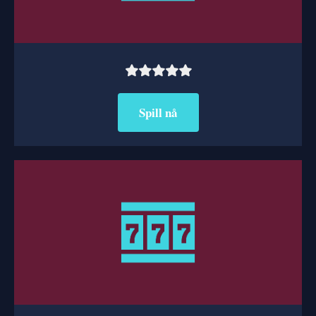
Spill nå