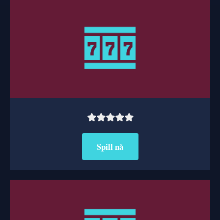
Spill nå