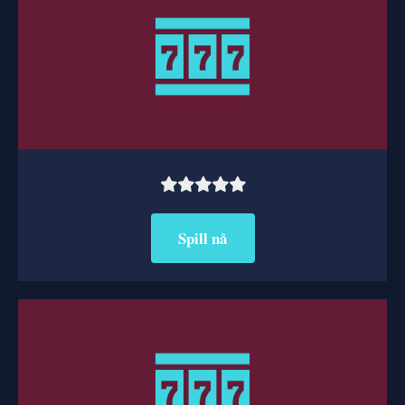
Spill nå