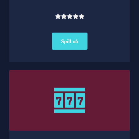
Spill nå