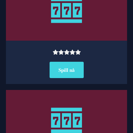
Spill nå