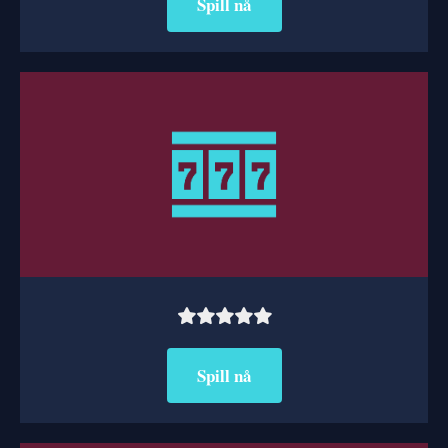
Spill nå
Spill nå