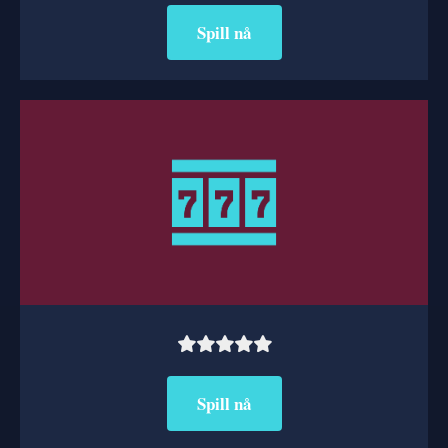
Spill nå
Spill nå