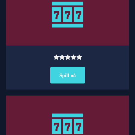
Spill nå