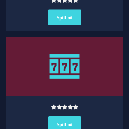
Spill nå
Spill nå