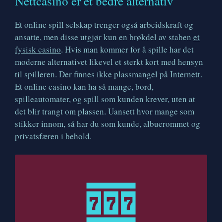
Nettcasino er et bedre alternativ
Et online spill selskap trenger også arbeidskraft og
ansatte, men disse utgjør kun en brøkdel av staben
et
fysisk casino
. Hvis man kommer for å spille har det
moderne alternativet likevel et sterkt kort med hensyn
til spilleren. Der finnes ikke plassmangel på Internett.
Et online casino kan ha så mange, bord,
spilleautomater, og spill som kunden krever, uten at
det blir trangt om plassen. Uansett hvor mange som
stikker innom, så har du som kunde, albuerommet og
privatsfæren i behold.