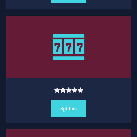
Spill nå