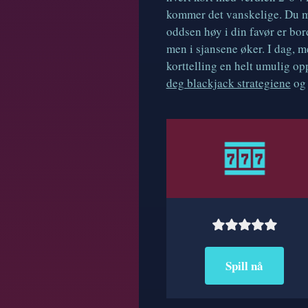
kommer det vanskelige. Du må 
oddsen høy i din favør er bor
men i sjansene øker. I dag, m
korttelling en helt umulig op
deg blackjack strategiene
og 
Spill nå