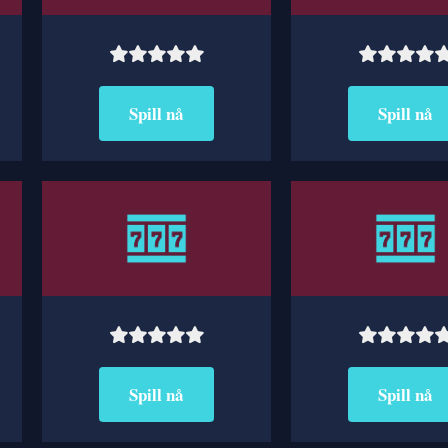
Spill nå
Spill nå
Spill nå
Spill nå