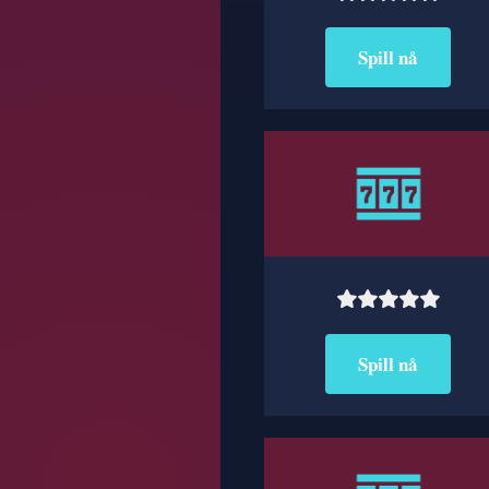
Spill nå
Spill nå