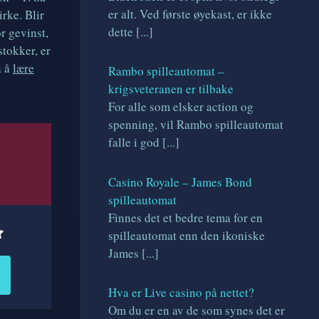
er alt. Ved første øyekast, er ikke
rke. Blir
dette
[...]
r gevinst,
stokker, er
å å
lære
Rambo spilleautomat –
krigsveteranen er tilbake
For alle som elsker action og
spenning, vil Rambo spilleautomat
falle i god
[...]
Casino Royale – James Bond
spilleautomat
Finnes det et bedre tema for en
spilleautomat enn den ikoniske
James
[...]
Hva er Live casino på nettet?
Om du er en av de som synes det er