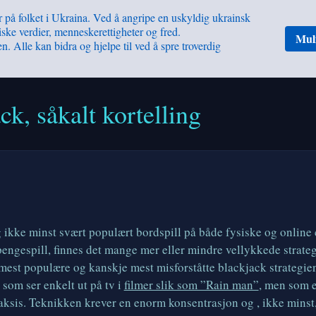
på folket i Ukraina. Ved å angripe en uskyldig ukrainsk
ke verdier, menneskerettigheter og fred.
Muli
n. Alle kan bidra og hjelpe til ved å spre troverdig
ck, såkalt kortelling
 ikke minst svært populært bordspill på både fysiske og online 
ngespill, finnes det mange mer eller mindre vellykkede strategi
 mest populære og kanskje mest misforståtte blackjack strategie
k som ser enkelt ut på tv i
filmer slik som ”Rain man”
, men som e
aksis. Teknikken krever en enorm konsentrasjon og , ikke minst