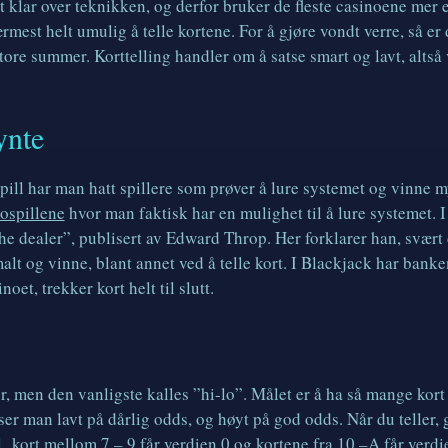
t klar over teknikken, og derfor bruker de fleste casinoene mer 
rmest helt umulig å telle kortene. For å gjøre vondt verre, så er 
tore summer. Korttelling handler om å satse smart og lavt, altså 
ynte
ill har man hatt spillere som prøver å lure systemet og vinne m
ospillene
hvor man faktisk har en mulighet til å lure systemet.
he dealer”, publisert av Edward Throp. Her forklarer han, svært d
lt og vinne, blant annet ved å telle kort. I Blackjack har banke
noet, trekker kort helt til slutt.
der, men den vanligste kalles ”hi-lo”. Målet er å ha så mange kor
ser man lavt på dårlig odds, og høyt på god odds. Når du teller, 
, kort mellom 7 – 9 får verdien 0 og kortene fra 10 –A får verdi