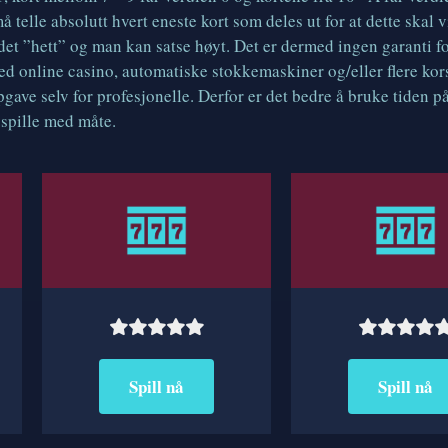
telle absolutt hvert eneste kort som deles ut for at dette skal vi
det ”hett” og man kan satse høyt. Det er dermed ingen garanti fo
ed online casino, automatiske stokkemaskiner og/eller flere kor
pgave selv for profesjonelle. Derfor er det bedre å bruke tiden p
spille med måte.
Spill nå
Spill nå