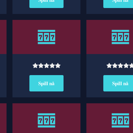
Spill nå
Spill nå