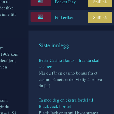
enn to
Pocket Play
Spill nå
det ikke
vinne litt
Folkeriket
Spill nå
Siste innlegg
ye.
 I 1962 kom
Beste Casino Bonus – hva du skal
etaljert,
se etter
n en
Når du får en casino bonus fra et
casino på nett er det viktig å se hva
du
[...]
Ta med deg en ekstra fordel til
t som
Black Jack bordet
gir du
Black Jack er et spill hvor strategi
en – 1. Så