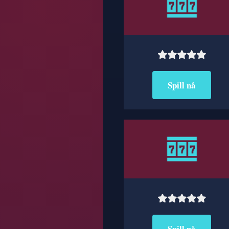
Spill nå
Spill nå