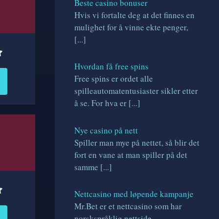
Beste casino bonuser
Hvis vi fortalte deg at det finnes en
mulighet for å vinne ekte penger,
[...]
Hvordan få free spins
Free spins er ordet alle
spilleautomatentusiaster sikler etter
å se. For hva er
[...]
Nye casino på nett
Spiller man mye på nettet, så blir det
fort en vane at man spiller på det
samme
[...]
Nettcasino med løpende kampanje
Mr.Bet er et nettcasino som har
norskspråklig nettside,