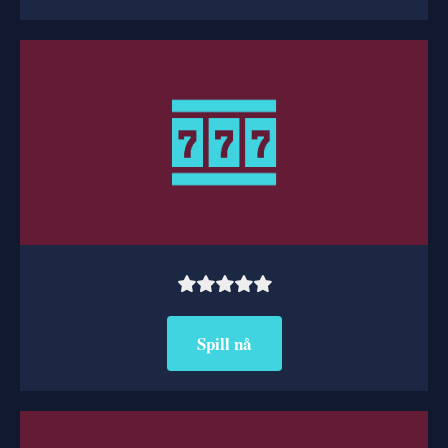
Spill nå