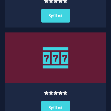
Spill nå
Spill nå