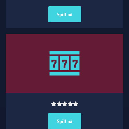
Spill nå
Spill nå