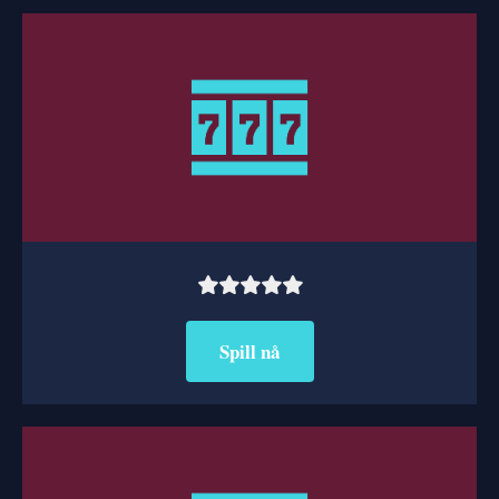
Spill nå