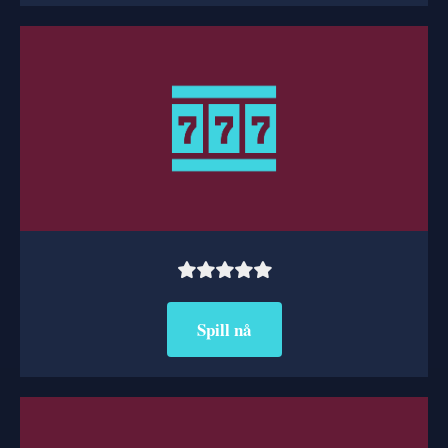
Spill nå