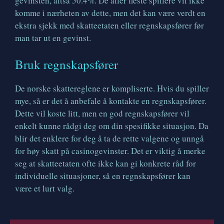
gevinsten, altså 50.4%. De aller fleste spillere vil ikke
komme i nærheten av dette, men det kan være verdt en
ekstra sjekk med skatteetaten eller regnskapsfører før
man tar ut en gevinst.
Bruk regnskapsfører
De norske skattereglene er kompliserte. Hvis du spiller
mye, så er det å anbefale å kontakte en regnskapsfører.
Dette vil koste litt, men en god regnskapsfører vil
enkelt kunne rådgi deg om din spesifikke situasjon. Da
blir det enklere for deg å ta de rette valgene og unngå
for høy skatt på casinogevinster. Det er viktig å merke
seg at skatteetaten ofte ikke kan gi konkrete råd for
individuelle situasjoner, så en regnskapsfører kan
være et lurt valg.