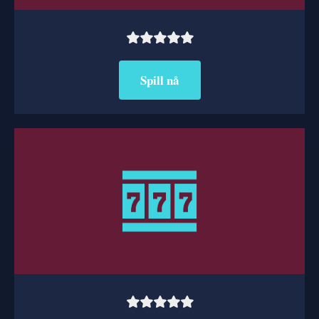
Spill nå