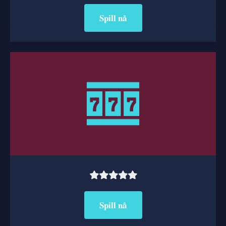
Spill nå
Spill nå