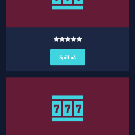
Spill nå