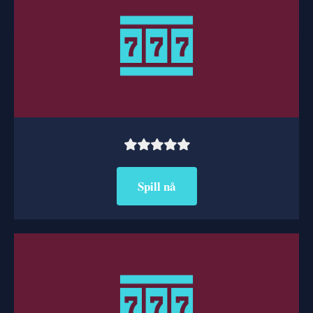
Spill nå