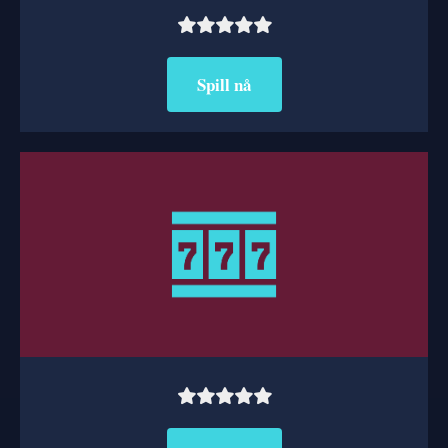
Spill nå