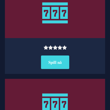
Spill nå