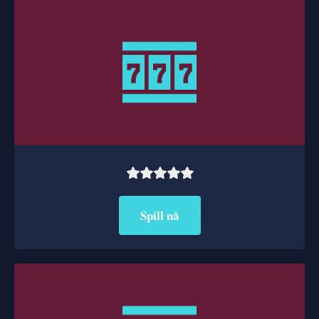
Spill nå