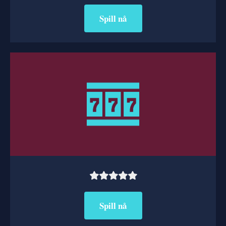
Spill nå
Spill nå