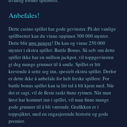
uvanlig formet spillbrett.
Anbefales!
Dette casino spillet har gode gevinster. På det vanlige
spillbrettet kan du vinne oppimot 300 000 mynter.
Dette blir
mye penger
! Du kan og vinne 250 000
mynter i ekstra spillet: Battle Bonus. Så selv om dette
spillet ikke har en million jackpot, vil toppgevinsten
gi deg mange grunner til å smile. Spillet er litt
krevende å sette seg inn, spesielt ekstra spillet. Derfor
er dette ikke å anbefale for helt ferske spillere. For
battle bonus spillet kan ta litt tid å bli kjent med. Når
det er sagt, vil de fleste raskt finne rytmen. Når man
først har kommet inn i spillet, vil man finne mange
gode grunner til å bli værende. Grafikken er i
toppsjiktet, med en engasjerende historie og gode
premier.