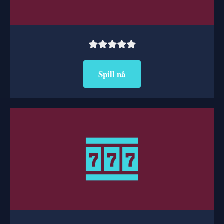
Spill nå