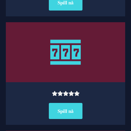
Spill nå
Spill nå