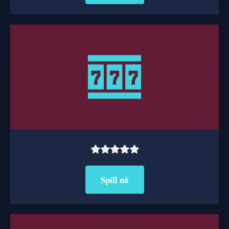
Spill nå