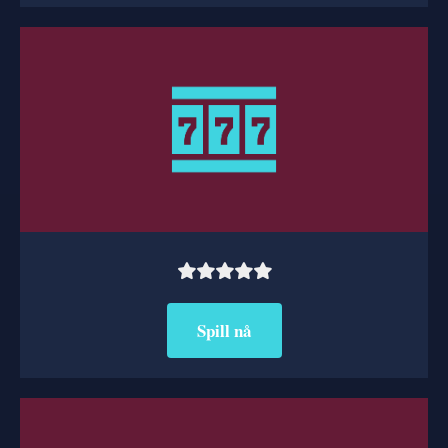
Spill nå