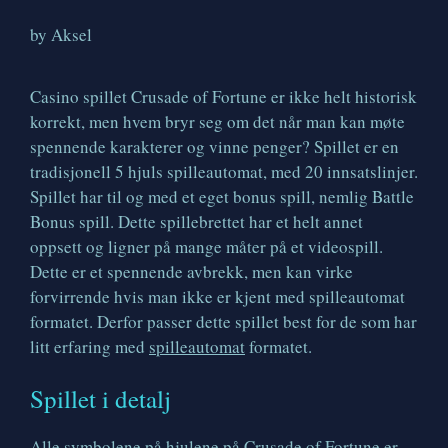
by
Aksel
Casino spillet Crusade of Fortune er ikke helt historisk
korrekt, men hvem bryr seg om det når man kan møte
spennende karakterer og vinne penger? Spillet er en
tradisjonell 5 hjuls spilleautomat, med 20 innsatslinjer.
Spillet har til og med et eget bonus spill, nemlig Battle
Bonus spill. Dette spillebrettet har et helt annet
oppsett og ligner på mange måter på et videospill.
Dette er et spennende avbrekk, men kan virke
forvirrende hvis man ikke er kjent med spilleautomat
formatet. Derfor passer dette spillet best for de som har
litt erfaring med
spilleautomat
formatet.
Spillet i detalj
Alle symbolene på hjulene på Crusade of Fortune er