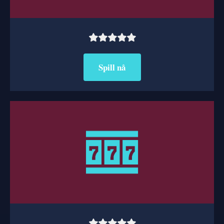
Spill nå