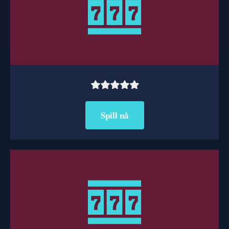
Spill nå