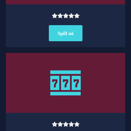
Spill nå