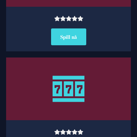
Spill nå