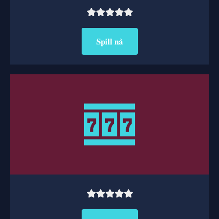
Spill nå