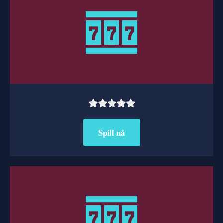
Spill nå