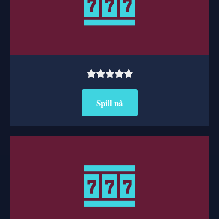
Spill nå