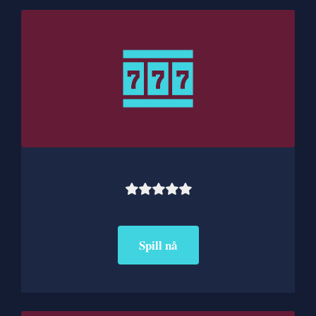
Spill nå