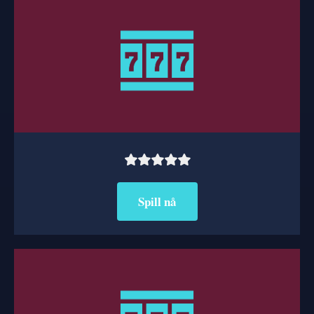
Spill nå