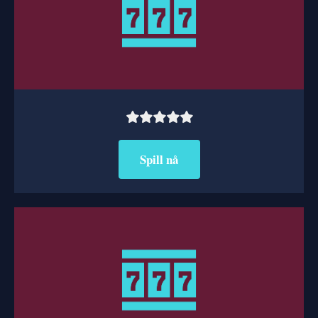
Spill nå