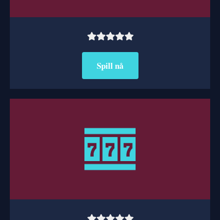
Spill nå