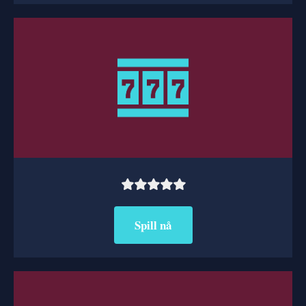
Spill nå