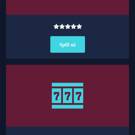
Spill nå