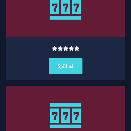
Spill nå