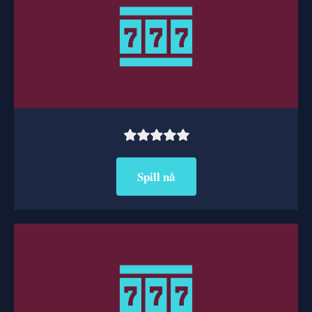
Spill nå