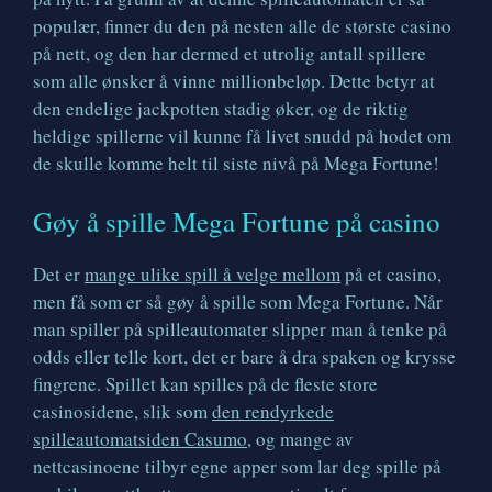
populær, finner du den på nesten alle de største casino
på nett, og den har dermed et utrolig antall spillere
som alle ønsker å vinne millionbeløp. Dette betyr at
den endelige jackpotten stadig øker, og de riktig
heldige spillerne vil kunne få livet snudd på hodet om
de skulle komme helt til siste nivå på Mega Fortune!
Gøy å spille Mega Fortune på casino
Det er
mange ulike spill å velge mellom
på et casino,
men få som er så gøy å spille som Mega Fortune. Når
man spiller på spilleautomater slipper man å tenke på
odds eller telle kort, det er bare å dra spaken og krysse
fingrene. Spillet kan spilles på de fleste store
casinosidene, slik som
den rendyrkede
spilleautomatsiden Casumo
, og mange av
nettcasinoene tilbyr egne apper som lar deg spille på