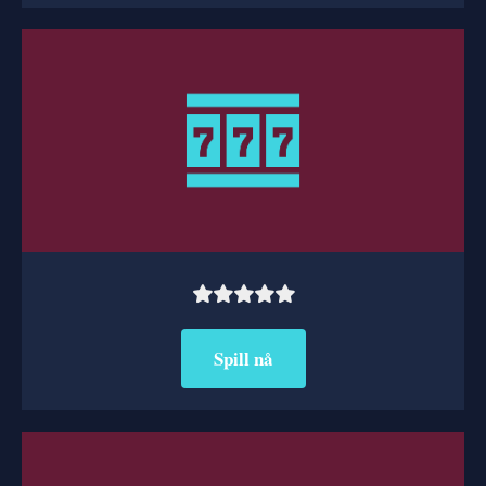
Spill nå