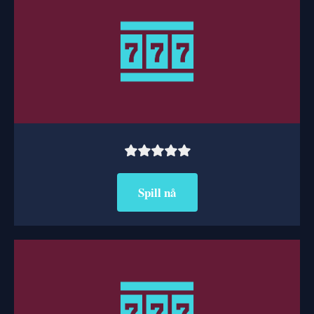
Spill nå