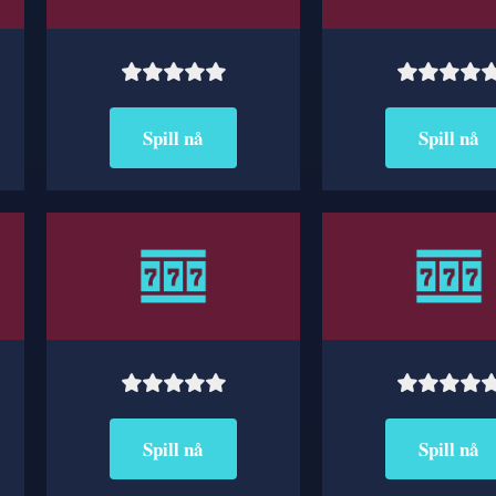
Spill nå
Spill nå
Spill nå
Spill nå