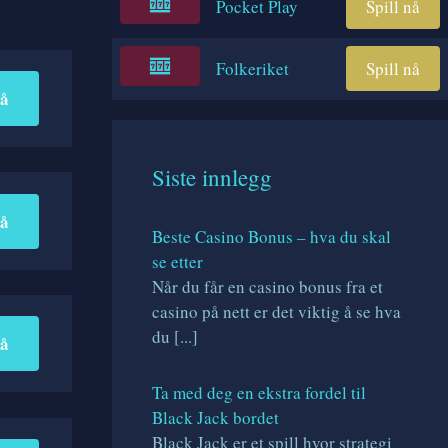
Pocket Play
Spill nå
Folkeriket
Spill nå
nå
Siste innlegg
nå
Beste Casino Bonus – hva du skal
se etter
Når du får en casino bonus fra et
casino på nett er det viktig å se hva
du
[...]
nå
Ta med deg en ekstra fordel til
Black Jack bordet
Black Jack er et spill hvor strategi