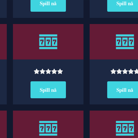
Spill nå
Spill nå
Spill nå
Spill nå