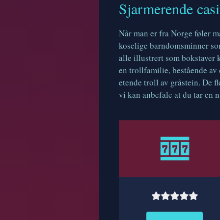
Sjarmerende cas
Når man er fra Norge føler man
koselige barndomsminner som
alle illustrert som bokstave
en trollfamilie, bestående av
etende troll av gråstein. De f
vi kan anbefale at du tar en n