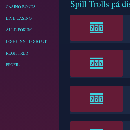
Spill Trolls på d
CASINO BONUS
LIVE CASINO
ALLE FORUM
LOGG INN | LOGG UT
REGISTRER
PROFIL