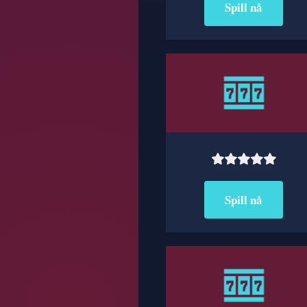
Spill nå
Spill nå