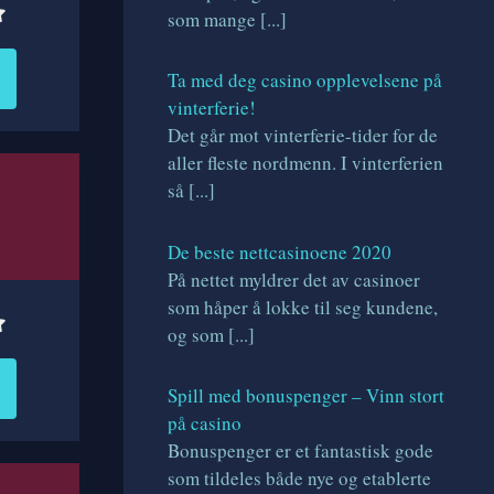
som mange
[...]
Ta med deg casino opplevelsene på
vinterferie!
Det går mot vinterferie-tider for de
aller fleste nordmenn. I vinterferien
så
[...]
De beste nettcasinoene 2020
På nettet myldrer det av casinoer
som håper å lokke til seg kundene,
og som
[...]
Spill med bonuspenger – Vinn stort
på casino
Bonuspenger er et fantastisk gode
som tildeles både nye og etablerte