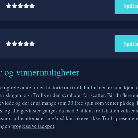
Spill 
Spill 
r og vinnermuligheter
e og relevante for en historie om troll. Fullmånen er som kjent 
e i skogen, og i Trolls er den symbolet for scatter. Får du flere en
kevidde og der er så mange som 30
free spin
som venter på deg. 
ls, og alle gevinster ganges da med 3 slik at trollskatten vokser 
ino spilleautomater angår så kan likevel ikke Trolls presentere
 ingen
progressive jackpot
.