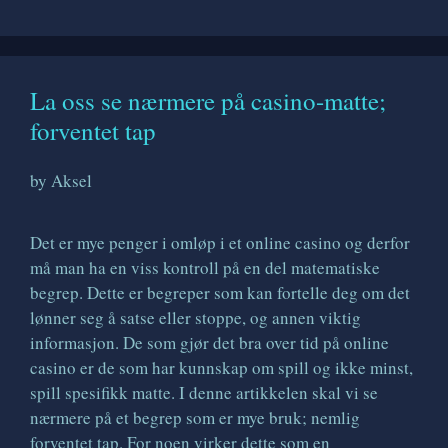
La oss se nærmere på casino-matte;
forventet tap
by
Aksel
Det er mye penger i omløp i et online casino og derfor
må man ha en viss kontroll på en del matematiske
begrep. Dette er begreper som kan fortelle deg om det
lønner seg å satse eller stoppe, og annen viktig
informasjon. De som gjør det bra over tid på online
casino er de som har kunnskap om spill og ikke minst,
spill spesifikk matte. I denne artikkelen skal vi se
nærmere på et begrep som er mye bruk; nemlig
forventet tap. For noen virker dette som en