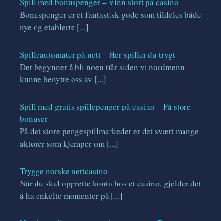
Spill med bonuspenger – Vinn stort på casino
Bonuspenger er et fantastisk gode som tildeles både
nye og etablerte
[...]
Spilleautomater på nett – Her spiller du trygt
Det begynner å bli noen tiår siden vi nordmenn
kunne benytte oss av
[...]
Spill med gratis spillepenger på casino – Få store
bonuser
På det store pengespillmarkedet er det svært mange
aktører som kjemper om
[...]
Trygge norske nettcasino
Når du skal opprette konto hos et casino, gjelder det
å ha enkelte momenter på
[...]