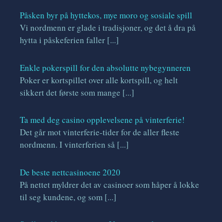
Påsken byr på hyttekos, mye moro og sosiale spill
Vi nordmenn er glade i tradisjoner, og det å dra på
hytta i påskeferien faller
[...]
Enkle pokerspill for den absolutte nybegynneren
Poker er kortspillet over alle kortspill, og helt
sikkert det første som mange
[...]
Ta med deg casino opplevelsene på vinterferie!
Det går mot vinterferie-tider for de aller fleste
nordmenn. I vinterferien så
[...]
De beste nettcasinoene 2020
På nettet myldrer det av casinoer som håper å lokke
til seg kundene, og som
[...]