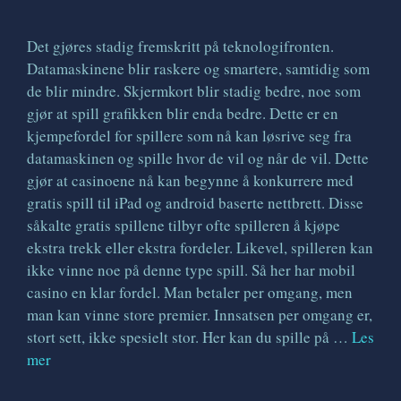
Det gjøres stadig fremskritt på teknologifronten.
Datamaskinene blir raskere og smartere, samtidig som
de blir mindre. Skjermkort blir stadig bedre, noe som
gjør at spill grafikken blir enda bedre. Dette er en
kjempefordel for spillere som nå kan løsrive seg fra
datamaskinen og spille hvor de vil og når de vil. Dette
gjør at casinoene nå kan begynne å konkurrere med
gratis spill til iPad og android baserte nettbrett. Disse
såkalte gratis spillene tilbyr ofte spilleren å kjøpe
ekstra trekk eller ekstra fordeler. Likevel, spilleren kan
ikke vinne noe på denne type spill. Så her har mobil
casino en klar fordel. Man betaler per omgang, men
man kan vinne store premier. Innsatsen per omgang er,
stort sett, ikke spesielt stor. Her kan du spille på …
Les
mer