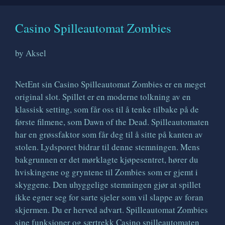
Casino Spilleautomat Zombies
by
Aksel
NetEnt sin Casino Spilleautomat Zombies er en meget
original slot. Spillet er en moderne tolkning av en
klassisk setting, som får oss til å tenke tilbake på de
første filmene, som Dawn of the Dead. Spilleautomaten
har en grøssfaktor som får deg til å sitte på kanten av
stolen. Lydsporet bidrar til denne stemningen. Mens
bakgrunnen er det mørklagte kjøpesentret, hører du
hviskingene og gryntene til Zombies som er gjemt i
skyggene. Den uhyggelige stemningen gjør at spillet
ikke egner seg for sarte sjeler som vil slappe av foran
skjermen. Du er herved advart. Spilleautomat Zombies
sine funksjoner og særtrekk Casino spilleautomaten