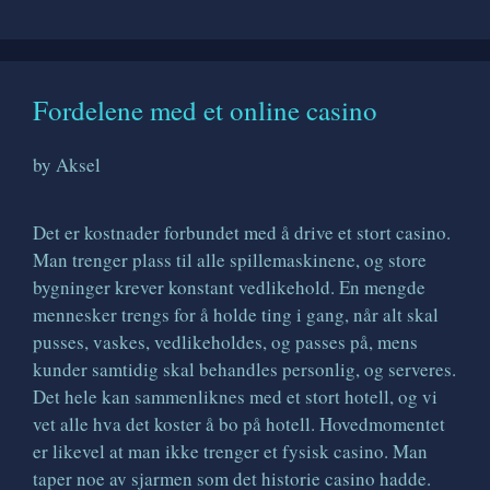
Fordelene med et online casino
by
Aksel
Det er kostnader forbundet med å drive et stort casino.
Man trenger plass til alle spillemaskinene, og store
bygninger krever konstant vedlikehold. En mengde
mennesker trengs for å holde ting i gang, når alt skal
pusses, vaskes, vedlikeholdes, og passes på, mens
kunder samtidig skal behandles personlig, og serveres.
Det hele kan sammenliknes med et stort hotell, og vi
vet alle hva det koster å bo på hotell. Hovedmomentet
er likevel at man ikke trenger et fysisk casino. Man
taper noe av sjarmen som det historie casino hadde.