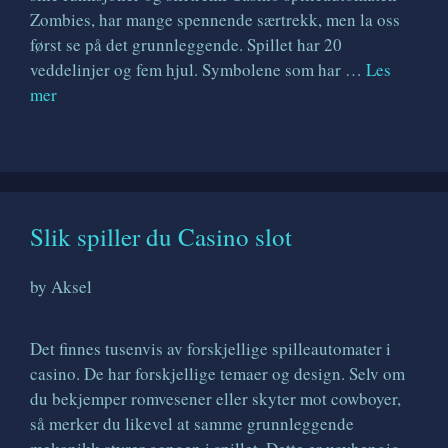
Zombies, har mange spennende særtrekk, men la oss
først se på det grunnleggende. Spillet har 20
veddelinjer og fem hjul. Symbolene som har …
Les
mer
Slik spiller du Casino slot
by
Aksel
Det finnes tusenvis av forskjellige spilleautomater i
casino. De har forskjellige temaer og design. Selv om
du bekjemper romvesener eller skyter mot cowboyer,
så merker du likevel at samme grunnleggende